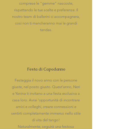
comprese le "gemme" nascoste,
rispettando le tue scelte e preferenze. Il
nostro team di ballerini ci accompagnera,
così non ti mancheranno mai le grandi
tandas.
Festa di Capodanno
Festeggia il novo anno con le persone
giuste, nel posto giusto. Quest'anno, Neri
e Yanina ti invitano a una festa esclusiva a
casa loro. Avrai 'opportunità di incontrare
amici e colleghi, creare connessioni e
sentirti completamente immerso nello stile
di vita del tango!
Naturalmente, seguirà una festosa