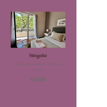
Singola
Camera singola privata con bagno
privato
€2100