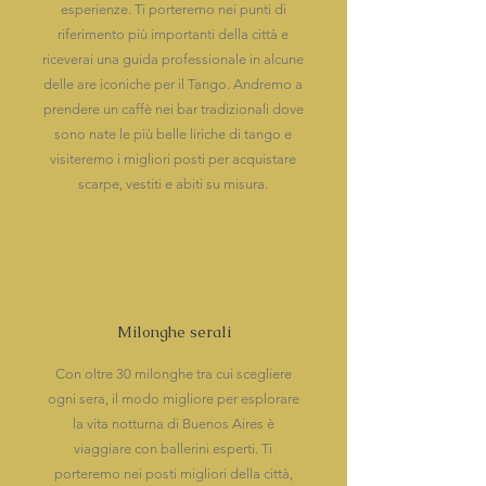
esperienze. Ti porteremo nei punti di
riferimento più importanti della città e
riceverai una guida professionale in alcune
delle are iconiche per il Tango. Andremo a
prendere un caffè nei bar tradizionali dove
sono nate le più belle liriche di tango e
visiteremo i migliori posti per acquistare
scarpe, vestiti e abiti su misura.
Milonghe serali
Con oltre 30 milonghe tra cui scegliere
ogni sera, il modo migliore per esplorare
la vita notturna di Buenos Aires è
viaggiare con ballerini esperti. Ti
porteremo nei posti migliori della città,