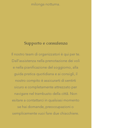
milonga notturna.
Supporto e consulenza
Il nostro team di organizzatori è qui per te.
Dall'assistenza nella prenotazione dei voli
e nella pianificazione del soggiorno, alla
guida pratica quotidiana e ai consigli, il
nostro compito è assicurarti di sentirti
sicuro e completamente attrezzato per
navigare nel trambusto della cittã. Non
esitare a contattarci in qualsiasi momento
se hai domande, preoccupazioni o
semplicemente vuoi fare due chiacchiere.