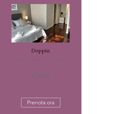
Doppia
Camera doppia privata con bagno
privato
€3000
Prenota ora