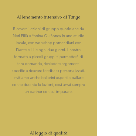
Allenamento intensivo di Tango
Riceverai lezioni di gruppo quotidiane da
Neri Piliù e Yanina Quiñones in uno studio
locale, con workshop pomeridiani con
Dante e Lilie ogni due giorni. Il nostro
formato a piccoli gruppi ti permetterà di
fare domande, richiedere argomenti
specific e ricevere feedback personalizzati.
Invitiamo anche ballerini esperti a ballare
con te durante le lezioni, cosi avrai sempre
un partner con cui imparare.
Alloggio di qualità