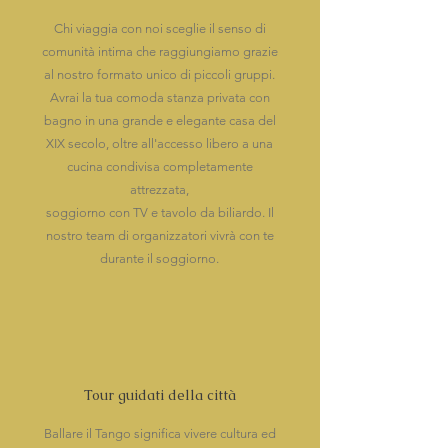
Chi viaggia con noi sceglie il senso di
comunità intima che raggiungiamo grazie
al nostro formato unico di piccoli gruppi.
Avrai la tua comoda stanza privata con
bagno in una grande e elegante casa del
XIX secolo, oltre all'accesso libero a una
cucina condivisa completamente
attrezzata,
soggiorno con TV e tavolo da biliardo. Il
nostro team di organizzatori vivrà con te
durante il soggiorno.
Tour guidati della città
Ballare il Tango significa vivere cultura ed