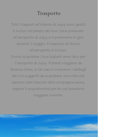
Trasporto
Tutti i trasporti all'interno di Jujuy sono gestiti
e inclusi nel prezzo del tour. Sarai prelevato
all'aeroporto di Jujuy e ti porteremo in giro
durante il viaggio. Il trasporto di ritorno
all'aeroporto è incluso.
Dovrai acquistare i tuoi biglietti aerei da e per
l'aeroporto di Jujuy. Potresti viaggiare da
Buenos Aires, in tal caso ti invieremo i dettagli
dei voli suggeriti da acquistare una volta che
saranno stati rilasciati dalla compagnia aerea,
oppure li acquisteremo per te così possiamo
viaggiare insieme.