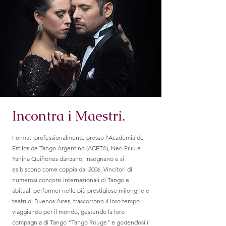
Incontra i Maestri.
Formati professionalmente presso l'Academia de
Estilos de Tango Argentino (ACETA), Neri Piliù e
Yanina Quiñones danzano, insegnano e si
esibiscono come coppia dal 2006. Vincitori di
numerosi concorsi internazionali di Tango e
abituali performer nelle più prestigiose milonghe e
teatri di Buenos Aires, trascorrono il loro tempo
viaggiando per il mondo, gestendo la loro
compagnia di Tango "Tango Rouge" e godendosi il