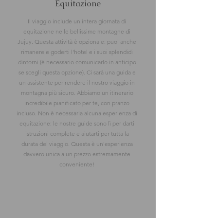
Equitazione
Il viaggio include un'intera giornata di
equitazione nelle bellissime montagne di
Jujuy. Questa attività è opzionale: puoi anche
rimanere e goderti l'hotel e i suoi splendidi
dintorni (è necessario comunicarlo in anticipo
se scegli questa opzione). Ci sarà una guida e
un assistente per rendere il nostro viaggio in
montagna più sicuro. Abbiamo un itinerario
incredibile pianificato per te, con pranzo
incluso. Non è necessaria alcuna esperienza di
equitazione: le nostre guide sono lì per darti
istruzioni complete e aiutarti per tutta la
durata del viaggio. Questa è un'esperienza
davvero unica a un prezzo estremamente
conveniente!