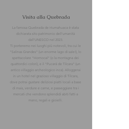
Visita alla Quebrada
La famosa Quebrada de Humahuaca è stata
dichiarata sito patrimonio dell'umanità
dall'UNESCO nel 2023.
Ti porteremo nei luoghi più notevoli, tra cui le
"Salinas Grandes" (un enorme lago di sale!), lo
spettacolare "Hornocal" (o la montagna dei
quattordici colori), e il "Pucará de Tilcara" (un
antico villaggio archeologico inca). Alloggerai
in un hotel nel grazioso villaggio di Tilcara,
dove potrai gustare deliziosi piatti locali a base
di mais, verdure e carne, e passeggiare tra i
mercati che vendono splendidi abiti fatti a
mano, regali e gioielli.