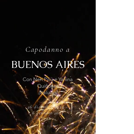
Capodanno a
BUENOS AIRES
Con Neri Piliù e Yanina
Quiñones
(Italiano)
26 dicembre 2024 -
6 gennaio 2025