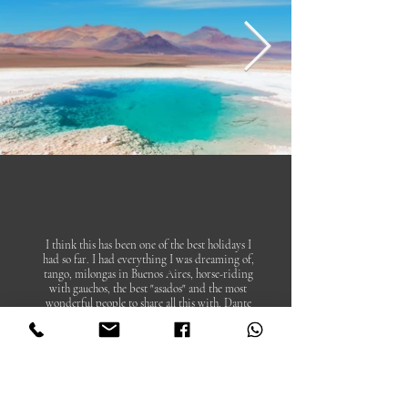
I think this has been one of the best holidays I
had so far. I had everything I was dreaming of,
tango, milongas in Buenos Aires, horse-riding
with gauchos, the best "asados" and the most
wonderful people to share all this with. Dante
and Lilie have been absolutely amazing, making
sure we could have an insight "real" experience
of the true Argentinian life! The whole
experience has been fantastic. The north of
Argentina is a real gem; and I was thankful we
went during this time too, when it wasn't too
touristic. Lilie and Dante have looked after us as