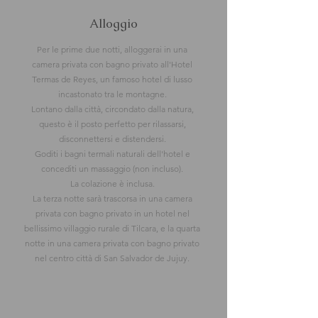
Alloggio
Per le prime due notti, alloggerai in una
camera privata con bagno privato all'Hotel
Termas de Reyes, un famoso hotel di lusso
incastonato tra le montagne.
Lontano dalla città, circondato dalla natura,
questo è il posto perfetto per rilassarsi,
disconnettersi e distendersi.
Goditi i bagni termali naturali dell'hotel e
concediti un massaggio (non incluso).
La colazione è inclusa.
La terza notte sarà trascorsa in una camera
privata con bagno privato in un hotel nel
bellissimo villaggio rurale di Tilcara, e la quarta
notte in una camera privata con bagno privato
nel centro città di San Salvador de Jujuy.