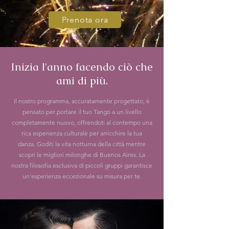
Prenota ora
Inizia l'anno facendo ciò che
ami di più.
Il nostro programma, accuratamente progettato, è
pensato per portare il tuo Tango a un livello
completamente nuovo, offrendoti al contempo una
rica esperienza culturale per arricchire la tua
danza. Goditi la vita notturna della città mentre
scopri le migliori milonghe di Buenos Aires. La
nostra filosofia esclusiva di piccoli gruppi garantisce
un'esperienza eccezionale su misura per te.